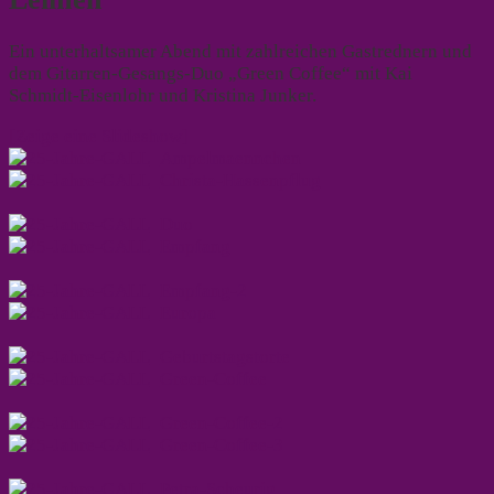
Ein unterhaltsamer Abend mit zahlreichen Gastrednern und
dem Gitarren-Gesangs-Duo „Green Coffee“ mit Kai
Schmidt-Eisenlohr und Kristina Junker.
[Zeige eine Slideshow]