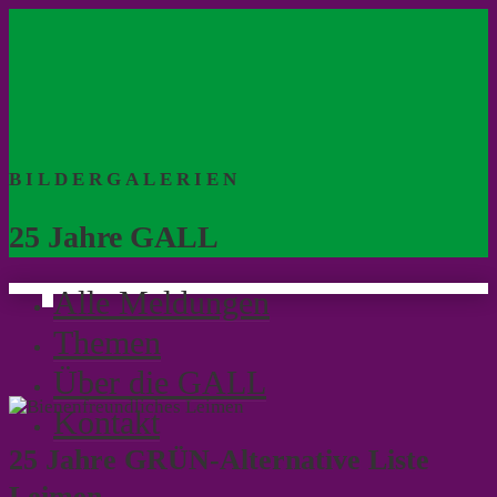
BILDERGALERIEN
25 Jahre GALL
Alle Meldungen
Themen
Über die GALL
Kontakt
25 Jahre GRÜN-Alternative Liste
Leimen