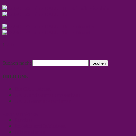
1
2
►
Suchen nach:
ÜBER UNS
Die GAL Leimen
GALL und Grüner Ortsverband
GALL Gemeinderät*innen
AKTIVITÄTEN
Parkfest
Projekte und Initiativen
Bildergalerien